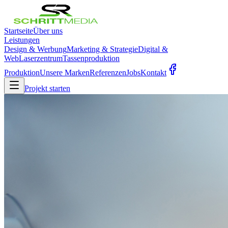
Startseite
Über uns
Leistungen
Design & Werbung
Marketing & Strategie
Digital &
Web
Laserzentrum
Tassenproduktion
Produktion
Unsere Marken
Referenzen
Jobs
Kontakt
Projekt starten