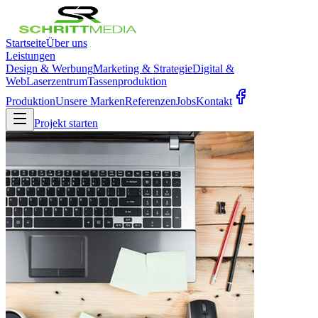
Startseite
Über uns
Leistungen
Design & Werbung
Marketing & Strategie
Digital &
Web
Laserzentrum
Tassenproduktion
Produktion
Unsere Marken
Referenzen
Jobs
Kontakt
Projekt starten