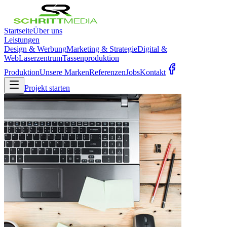
Startseite
Über uns
Leistungen
Design & Werbung
Marketing & Strategie
Digital &
Web
Laserzentrum
Tassenproduktion
Produktion
Unsere Marken
Referenzen
Jobs
Kontakt
Projekt starten