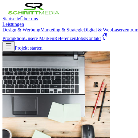
Startseite
Über uns
Leistungen
Design & Werbung
Marketing & Strategie
Digital & Web
Laserzentru
Produktion
Unsere Marken
Referenzen
Jobs
Kontakt
Projekt starten