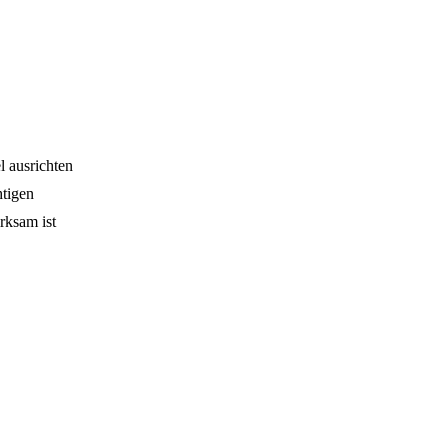
l ausrichten
htigen
rksam ist